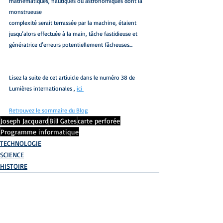
mathématiques, nautiques ou astronomiques dont la 
monstrueuse
complexité serait terrassée par la machine, étaient 
jusqu’alors effectuée à la main, tâche fastidieuse et 
génératrice d’erreurs potentiellement fâcheuses...
Lisez la suite de cet artiuicle dans le numéro 38 de 
Lumières internationales , 
ici 
Retrouvez le sommaire du Blog
Joseph Jacquard
Bill Gates
carte perforée
Programme informatique
TECHNOLOGIE
SCIENCE
HISTOIRE