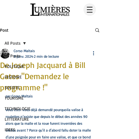
Post
All Posts
Corso Maltais
All Posts
9 janv. 2024
2 min de lecture
De Joseph Jacquard à Bill
POLITIQUE
Gates "Demandez le
HISTOIRE
programme !"
SOCIETE
par Corso Maltais 
TOURISME
TECHNOLOGIE
Vous êtes-vous déjà demandé pourquoila valise à 
roulettes n’existe que depuis le début des années 90 
LITTERATURE
alors que la malle et la roue furent inventées des 
IDEES
siècles avant ? Parce qu’il a d’abord fallu doter la malle 
d’une poignée pour en faire une valise, et que ce bond 