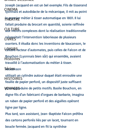
Joseph Jacquard en est un bel exemple. Fils de tisserand 
CINEMA
lyonnais et autodidacte de la mécanique, il mit au point 
le premier métier à tisser automatique en 1801. Il lui 
THEATRE
fallait produire du brocart en quantité, soierie raffinée 
CULTURE
aux motifs complexes dont la réalisation traditionnelle
nécessitait l’intervention laborieuse de plusieurs 
LIVRES
ouvriers. Il étudia donc les inventions de Vaucanson, le 
LOISIRS
célèbre facteur d’automates, puis celles de Falcon et de 
Bouchon (Lyonnais bien sûr) qui ensemble, avaient 
Histoires
travaillé à l’automatisation du métier à tisser. 
Séries
Vaucanson
utilisait un cylindre autour duquel était enroulée une 
HISTOIRES
feuille de papier perforé, un dispositif juste suffisant 
VOYAGES
pour reproduire de petits motifs. Basile Bouchon, en 
digne fils d’un fabricant d’orgues de barbarie, imagina 
un ruban de papier perforé et des aiguilles opérant  
ligne par ligne. 
Plus tard, son assistant, Jean-Baptiste Falcon préféra 
des cartons perforés liés par un lacet, tournant en 
boucle fermée. Jacquard en fit la synthèse 