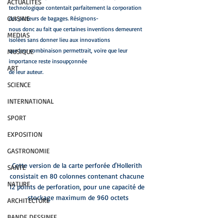
ACTUALITES
technologique contentait parfaitement la corporation 
CUISINE
des porteurs de bagages. Résignons-
nous donc au fait que certaines inventions demeurent 
MEDIAS
isolées sans donner lieu aux innovations
que leur combinaison permettrait, voire que leur 
MUSIQUE
importance reste insoupçonnée
ART
de leur auteur.
SCIENCE
INTERNATIONAL
SPORT
EXPOSITION
GASTRONOMIE
Cette version de la carte perforée d'Hollerith 
SANTE
consistait en 80 colonnes contenant chacune 
NATURE
12 points de perforation, pour une capacité de 
stockage maximum de 960 octets
ARCHITECTURE
BANDE DESSINEE