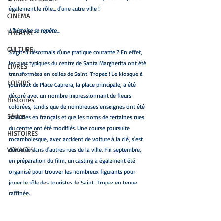
également le rôle... d'une autre ville !
CINEMA
L'histoire se repète...
THEATRE
CULTURE
S'agit-il désormais d'une pratique courante ? En effet, 
les rues typiques du centre de Santa Margherita ont été 
LIVRES
transformées en celles de Saint-Tropez ! Le kiosque à 
LOISIRS
journaux de Place Caprera, la place principale, a été 
décoré avec un nombre impressionnant de fleurs 
Histoires
colorées, tandis que de nombreuses enseignes ont été 
Séries
traduites en français et que les noms de certaines rues 
du centre ont été modifiés. Une course poursuite 
HISTOIRES
rocambolesque, avec accident de voiture à la clé, s'est 
VOYAGES
déroulée dans d'autres rues de la ville. Fin septembre, 
en préparation du film, un casting a également été 
organisé pour trouver les nombreux figurants pour 
jouer le rôle des touristes de Saint-Tropez en tenue 
raffinée.