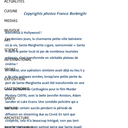
ACTUALITES
CUISINE
Copyrights photos Franco Borlenghi
MEDIAS
MUSIQUE
Bienvenus à Hollywood ! 
Ces derniers jours, la charmante petite ville balnéaire 
ART
où je vis, Santa Margherita Ligure, surnommée « Santa 
SCIENCE
» dans le parler local et par de nombreux touristes 
milanais, s'est transformée en véritable plateau de 
INTERNATIONAL
cinéma !
SPORT
En réalité, une opération similaire avait déjà eu lieu il y 
a de cela quelques années, lorsqu'une petite partie du 
EXPOSITION
port de Santa Margherita avait été transformée en une 
GASTRONOMIE
zone portuaire de Carthagène pour le film Murder 
Mystery (2019), avec la belle Jennifer Aniston, Adam 
SANTE
Sandler et Luke Evans. Une comédie policière qui a 
NATURE
connu un certain succès pendant la période de 
diffusion en streaming due au Covid. En tant que 
ARCHITECTURE
cinéphile, cela m'a beaucoup intrigué, non pas tant 
pour le tournage, mais surtout parce que Santa jouait 
BANDE DESSINEE