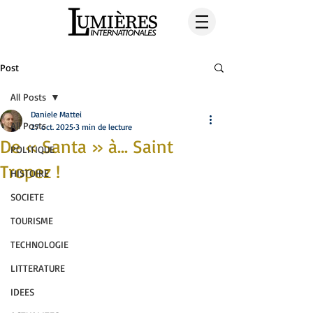
Post
All Posts
Daniele Mattei
All Posts
27 oct. 2025
3 min de lecture
De « Santa » à... Saint
POLITIQUE
Tropez !
HISTOIRE
SOCIETE
TOURISME
TECHNOLOGIE
LITTERATURE
IDEES