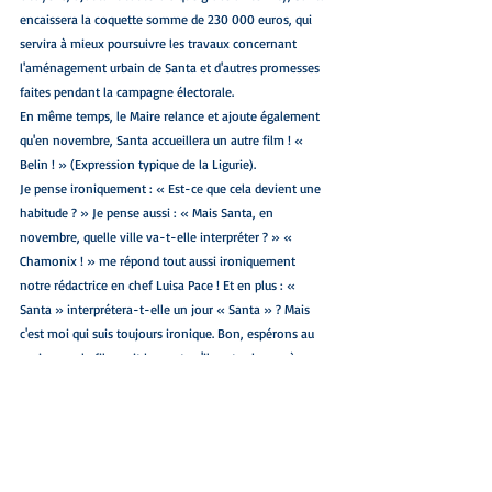
encaissera la coquette somme de 230 000 euros, qui 
servira à mieux poursuivre les travaux concernant 
l'aménagement urbain de Santa et d'autres promesses 
faites pendant la campagne électorale.
En même temps, le Maire relance et ajoute également 
qu'en novembre, Santa accueillera un autre film ! « 
Belin ! » (Expression typique de la Ligurie). 
Je pense ironiquement : « Est-ce que cela devient une 
habitude ? » Je pense aussi : « Mais Santa, en 
novembre, quelle ville va-t-elle interpréter ? » « 
Chamonix ! » me répond tout aussi ironiquement 
notre rédactrice en chef Luisa Pace ! Et en plus : « 
Santa » interprétera-t-elle un jour « Santa » ? Mais 
c'est moi qui suis toujours ironique. Bon, espérons au 
moins que le film soit beau et qu'il porte chance à ma 
ville, à laquelle je suis très attaché. 
Peut-être qu'un jour, ils iront dans une autre ville, là 
aussi ils changeront les enseignes des magasins et les 
noms des rues, ils bloqueront les routes... pour la faire 