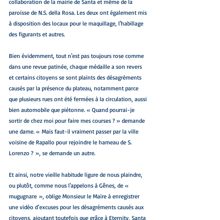
collaboration de la mairie de Santa et même de la 
paroisse de N.S. della Rosa. Les deux ont également mis 
à disposition des locaux pour le maquillage, l'habillage 
des figurants et autres.
Bien évidemment, tout n'est pas toujours rose comme 
dans une revue patinée, chaque médaille a son revers 
et certains citoyens se sont plaints des désagréments 
causés par la présence du plateau, notamment parce 
que plusieurs rues ont été fermées à la circulation, aussi 
bien automobile que piétonne. « Quand pourrai-je 
sortir de chez moi pour faire mes courses ? » demande 
une dame. « Mais faut-il vraiment passer par la ville 
voisine de Rapallo pour rejoindre le hameau de S. 
Lorenzo ? », se demande un autre. 
Et ainsi, notre vieille habitude ligure de nous plaindre, 
ou plutôt, comme nous l'appelons à Gênes, de « 
mugugnare », oblige Monsieur le Maire à enregistrer 
une vidéo d’excuses pour les désagréments causés aux 
citoyens, ajoutant toutefois que grâce à Eternity, Santa 