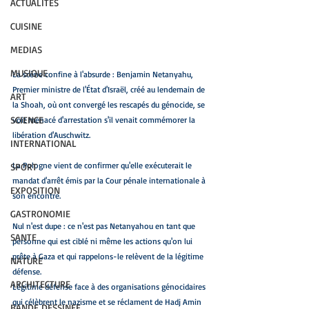
ACTUALITES
CUISINE
MEDIAS
MUSIQUE
La scène confine à l'absurde : Benjamin Netanyahu, 
Premier ministre de l'État d'Israël, créé au lendemain de 
ART
la Shoah, où ont convergé les rescapés du génocide, se 
SCIENCE
voit menacé d'arrestation s'il venait commémorer la 
libération d'Auschwitz. 
INTERNATIONAL
La Pologne vient de confirmer qu'elle exécuterait le 
SPORT
mandat d'arrêt émis par la Cour pénale internationale à 
EXPOSITION
son encontre. 
GASTRONOMIE
Nul n'est dupe : ce n'est pas Netanyahou en tant que 
SANTE
personne qui est ciblé ni même les actions qu'on lui 
prête à Gaza et qui rappelons-le relèvent de la légitime 
NATURE
défense.
ARCHITECTURE
Légitime défense face à des organisations génocidaires 
qui célèbrent le nazisme et se réclament de Hadj Amin 
BANDE DESSINEE