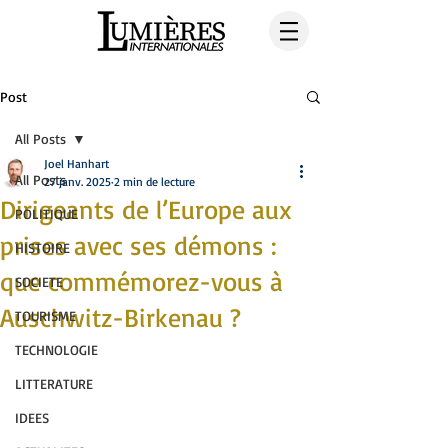
Post
All Posts
Joel Hanhart
All Posts
27 janv. 2025
2 min de lecture
Dirigeants de l’Europe aux
POLITIQUE
prises avec ses démons :
HISTOIRE
que commémorez-vous à
SOCIETE
Auschwitz-Birkenau ?
TOURISME
TECHNOLOGIE
LITTERATURE
IDEES