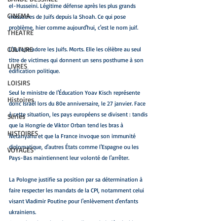
el-Husseini. Légitime défense après les plus grands 
CINEMA
massacres de Juifs depuis la Shoah. Ce qui pose 
problème, hier comme aujourd'hui, c'est le nom juif.
THEATRE
CULTURE
L'Europe adore les Juifs. Morts. Elle les célèbre au seul 
titre de victimes qui donnent un sens posthume à son 
LIVRES
édification politique.
LOISIRS
Seul le ministre de l'Éducation Yoav Kisch représente 
Histoires
donc Israël lors du 80e anniversaire, le 27 janvier. Face 
à cette situation, les pays européens se divisent : tandis 
Séries
que la Hongrie de Viktor Orban tend les bras à 
HISTOIRES
Netanyahu et que la France invoque son immunité 
diplomatique, d'autres États comme l'Espagne ou les 
VOYAGES
Pays-Bas maintiennent leur volonté de l'arrêter. 
La Pologne justifie sa position par sa détermination à 
faire respecter les mandats de la CPI, notamment celui 
visant Vladimir Poutine pour l'enlèvement d'enfants 
ukrainiens.