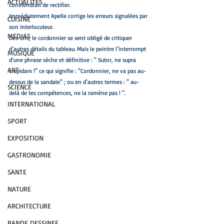
ACTUALITES
conviendrait de rectifier. 
Immédiatement Apelle corrige les erreurs signalées par 
CUISINE
son interlocuteur.
MEDIAS
Dès lors, le cordonnier se sent obligé de critiquer 
d’autres détails du tableau. Mais le peintre l’interrompt 
MUSIQUE
d’une phrase sèche et définitive : " Sutor, ne supra 
ART
crepidam !" ce qui signifie : "Cordonnier, ne va pas au-
dessus de la sandale" ; ou en d’autres termes : " au-
SCIENCE
delà de tes compétences, ne la ramène pas ! ".
INTERNATIONAL
SPORT
EXPOSITION
GASTRONOMIE
SANTE
NATURE
ARCHITECTURE
BANDE DESSINEE