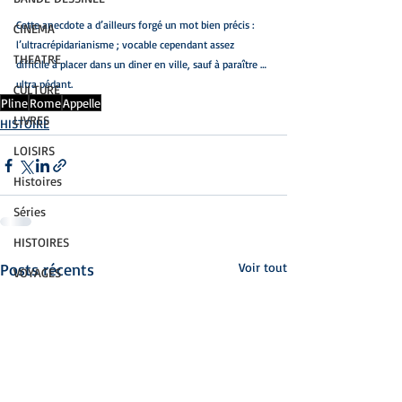
Cette anecdote a d’ailleurs forgé un mot bien précis : 
CINEMA
l’ultracrépidarianisme ; vocable cependant assez 
THEATRE
difficile à placer dans un diner en ville, sauf à paraître … 
ultra pédant.
CULTURE
Pline
Rome
Appelle
LIVRES
HISTOIRE
LOISIRS
Histoires
Séries
HISTOIRES
Posts récents
Voir tout
VOYAGES