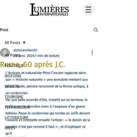
Post
All Posts
alaincamilleri51
All Posts
20 janv. 2024
1 min de lecture
Rome, 60 après J.C.
POLITIQUE
L’écrivain et naturaliste Pline l’ancien rapporte dans 
HISTOIRE
son « Histoire naturelle » une anecdote mettant aux 
SOCIETE
prises Apelle, peintre renommé de la Rome antique, à 
un cordonnier.
TOURISME
Par une belle journée d’été, installé sur sa terrasse, le 
maître met la dernière main à l’esquisse d’un grand 
TECHNOLOGIE
tableau. Passe le cordonnier qui tombe en arrêt devant 
LITTERATURE
l’oeuvre et interpelle ensuite l’artiste : « le dessin de la 
sandale n’est pas comme il faut » ; et d’expliquer ce 
IDEES
qu’il