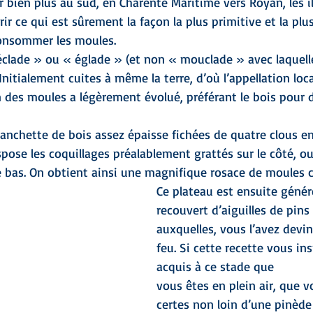
er bien plus au sud, en Charente Maritime vers Royan, les î
ir ce qui est sûrement la façon la plus primitive et la plu
consommer les moules.
éclade » ou « églade » (et non « mouclade » avec laquelle
nitialement cuites à même la terre, d’où l’appellation loca
n des moules a légèrement évolué, préférant le bois pour 
planchette de bois assez épaisse fichées de quatre clous e
spose les coquillages préalablement grattés sur le côté, ou
le bas. On obtient ainsi une magnifique rosace de moules 
Ce plateau est ensuite géné
recouvert d’aiguilles de pins
auxquelles, vous l’avez devin
feu. Si cette recette vous insp
acquis à ce stade que
vous êtes en plein air, que v
certes non loin d’une pinède