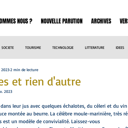
SOMMES NOUS ?
NOUVELLE PARUTION
ARCHIVES
VER
SOCIETE
TOURISME
TECHNOLOGIE
LITTERATURE
IDEES
. 2023
2 min de lecture
ART
SCIENCE
INTERNATIONAL
SPORT
EXPOSITION
s et rien d'autre
ov. 2023
RE
BANDE DESSINEE
CINEMA
THEATRE
CULTURE
L
 dans leur jus avec quelques échalotes, du céleri et du vin
ce montée au beurre. La célèbre moule-marinière, très r
VOYAGES
les est un modèle de convivialité. Laissez-vous