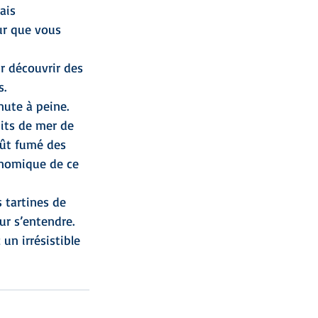
ais 
r que vous 
ur découvrir des 
s.
nute à peine.
uits de mer de 
oût fumé des 
onomique de ce 
tartines de 
ur s’entendre.
un irrésistible 