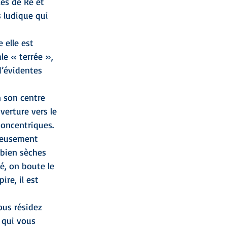
les de Ré et 
s ludique qui 
 elle est 
le « terrée », 
d’évidentes
n son centre
verture vers le 
concentriques.
reusement 
 bien sèches 
é, on boute le 
ire, il est 
ous résidez 
 qui vous 