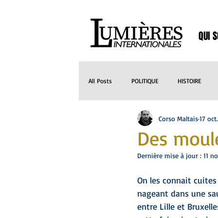
QUI 
All Posts
POLITIQUE
HISTOIRE
Corso Maltais
17 oct
CUISINE
MEDIAS
MUSIQUE
Des moule
Dernière mise à jour :
11 n
SANTE
NATURE
ARCHITECTU
On les connait cuites
nageant dans une sau
Histoires
Séries
HISTOIRES
entre Lille et Bruxel