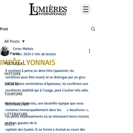
Post
All Posts
Corso Maltais
All Posts
6 févr. 2024
2 min de lecture
IMPÔT LYONNAIS
POLITIQUE
Il contient à peine un demi litre (quarante-six 
HISTOIRE
centilitres pour être exact) et se distingue par un gros 
SOCIETE
cul de quatre centimètres d’épaisseur, lui conférant une 
excellente stabilité qui à l’usage, peut s’avérer très utile.
TOURISME
Voici le pot lyonnais, une bouteille typique que vous 
TECHNOLOGIE
croiserez immanquablement dans les      « bouchons », 
LITTERATURE
ces petits établissements où se retrouvent bons vivants 
et fines gueules de la
IDEES
capitale des Gaules. Si sa forme a évolué au cours des 