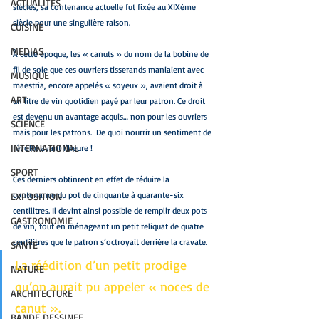
ACTUALITES
siècles, sa contenance actuelle fut fixée au XIXème 
siècle pour une singulière raison.
CUISINE
MEDIAS
À cette époque, les « canuts » du nom de la bobine de 
fil de soie que ces ouvriers tisserands maniaient avec 
MUSIQUE
maestria, encore appelés « soyeux », avaient droit à 
ART
un litre de vin quotidien payé par leur patron. Ce droit 
est devenu un avantage acquis… non pour les ouvriers 
SCIENCE
mais pour les patrons.  De quoi nourrir un sentiment de 
INTERNATIONAL
révolte avant l’heure ! 
SPORT
Ces derniers obtinrent en effet de réduire la 
contenance du pot de cinquante à quarante-six 
EXPOSITION
centilitres. Il devint ainsi possible de remplir deux pots 
GASTRONOMIE
de vin, tout en ménageant un petit reliquat de quatre 
centilitres que le patron s’octroyait derrière la cravate.
SANTE
La réédition d’un petit prodige 
NATURE
qu’on aurait pu appeler « noces de 
ARCHITECTURE
canut ».
BANDE DESSINEE