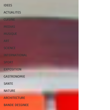
IDEES
ACTUALITES
CUISINE
MEDIAS
MUSIQUE
ART
SCIENCE
INTERNATIONAL
SPORT
EXPOSITION
GASTRONOMIE
SANTE
NATURE
ARCHITECTURE
BANDE DESSINEE