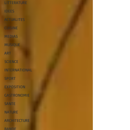
LITTERATURE
IDEES
ACTUALITES
CUISINE
MEDIAS
MUSIQUE
ART
SCIENCE
INTERNATIONAL
SPORT
EXPOSITION
GASTRONOMIE
SANTE
NATURE
ARCHITECTURE
BANDE