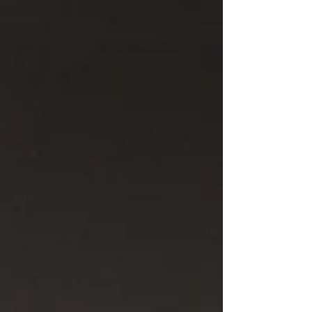
haut niveau de créativité et d’excellence
artistique dans la photographie
contemporaine. Sélectionnés par un jury
prestigieux composé de curateurs
internationaux, ils récompensent les
photographes les plus marquants ayant
présenté leur travail sur
noirclubofblackandwhitephotography.com au
cours d