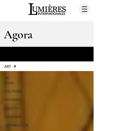
Agora
AGORA
ART
All
Posts
POLITIQUE
HISTOIRE
SOCIETE
TOURISME
TECHNOLOGIE