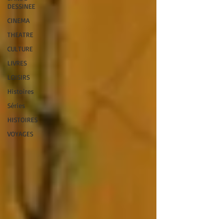
DESSINEE
CINEMA
THEATRE
CULTURE
LIVRES
LOISIRS
Histoires
Séries
HISTOIRES
VOYAGES