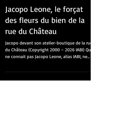
ART
Jacopo Leone, le forçat
des fleurs du bien de la
rue du Château
Jacopo devant son atelier-boutique de la rue
du Château (Copyright 2000 – 2026 IABI) Qui
ne connait pas Jacopo Leone, alias IABI, ne
connait pas le Quartier Pernety dans le 14ème
arrondissement de Paris.! Plusieurs reportages
lui ont déjà été consacrés qui n’en finissent
pas de faire le tour de cet authentique artiste
total : peintre “anarchiviste” pour les uns
(cliquez ici ), “collectionneur de mémoire”
pour les autres (cliquez ici ) ; éternel glaneur et
chineur d’objets, b