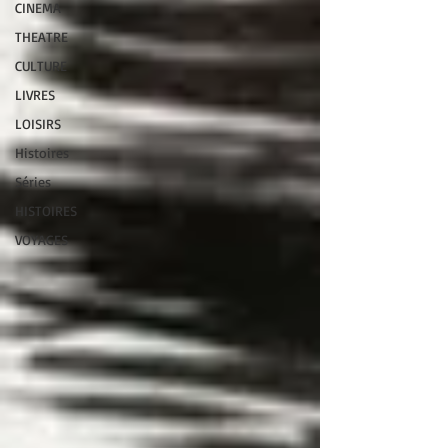
CINEMA
THEATRE
CULTURE
LIVRES
LOISIRS
Histoires
Séries
HISTOIRES
VOYAGES