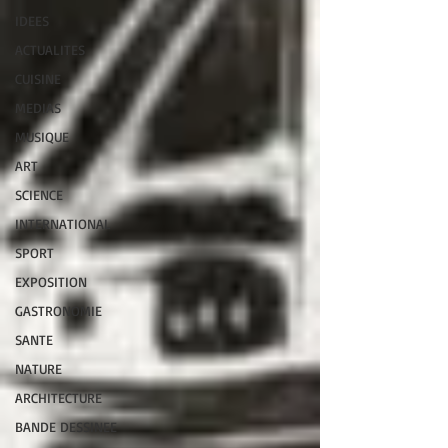
IDEES
ACTUALITES
CUISINE
MEDIAS
MUSIQUE
ART
SCIENCE
INTERNATIONAL
SPORT
EXPOSITION
GASTRONOMIE
SANTE
NATURE
ARCHITECTURE
BANDE DESSINEE