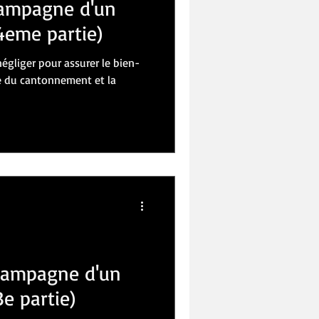
campagne d'un
4eme partie)
négliger pour assurer le bien-
ne du cantonnement et la
 campagne d'un
e partie)