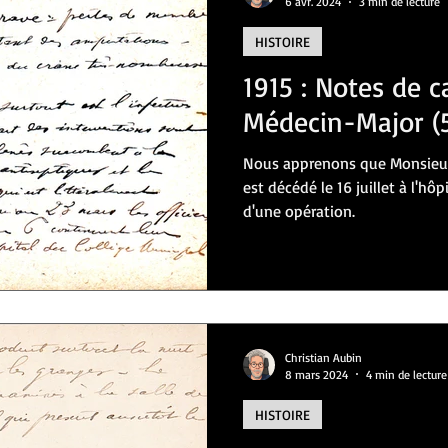
6 avr. 2024
3 min de lecture
HISTOIRE
RE
BANDE DESSINEE
CINEMA
THEATRE
CULTURE
L
1915 : Notes de 
Médecin-Major (5
VOYAGES
Nous apprenons que Monsieur
est décédé le 16 juillet à l'hôp
d'une opération.
Christian Aubin
8 mars 2024
4 min de lecture
HISTOIRE