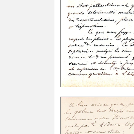
SANTE
NATURE
ARCHITECTU
Histoires
Séries
HISTOIRES