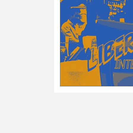
SANTE
NATURE
ARCHITECTU
Histoires
Séries
HISTOIRES