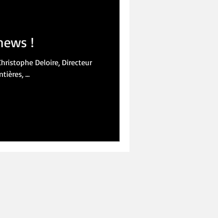
IVRES
LOISIRS
news !
ristophe Deloire, Directeur
ières, ...