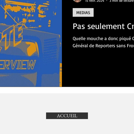
15 févr. 2024
3 min de lecture
MEDIAS
RE
BANDE DESSINEE
CINEMA
THEATRE
CULTURE
L
Pas seulement C
Quelle mouche a donc piqué Ch
VOYAGES
Général de Reporters sans Front
ACCUEIL