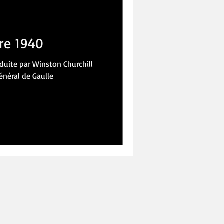
IVRES
LOISIRS
re 1940
onduite par Winston Churchill
énéral de Gaulle