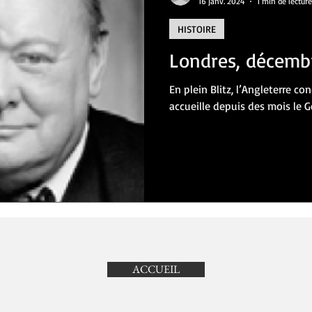
16 janv. 2024
1 min de lecture
HISTOIRE
RE
BANDE DESSINEE
CINEMA
THEATRE
CULTURE
L
Londres, décemb
En plein Blitz, l’Angleterre c
VOYAGES
accueille depuis des mois le G
ACCUEIL