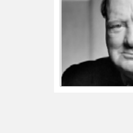
SANTE
NATURE
ARCHITECTU
Histoires
Séries
HISTOIRES