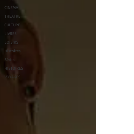
CINEMA
THEATRE
CULTURE
LIVRES
LOISIRS
Histoires
Séries
HISTOIRES
VOYAGES