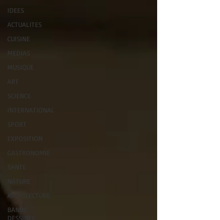
IDEES
ACTUALITES
CUISINE
MEDIAS
MUSIQUE
ART
SCIENCE
INTERNATIONAL
SPORT
EXPOSITION
GASTRONOMIE
SANTE
NATURE
ARCHITECTURE
BANDE
DESSINEE