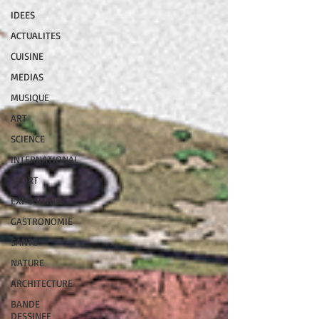
IDEES
ACTUALITES
CUISINE
MEDIAS
MUSIQUE
ART
SCIENCE
INTERNATIONAL
SPORT
EXPOSITION
GASTRONOMIE
SANTE
NATURE
ARCHITECTURE
BANDE
DESSINEE