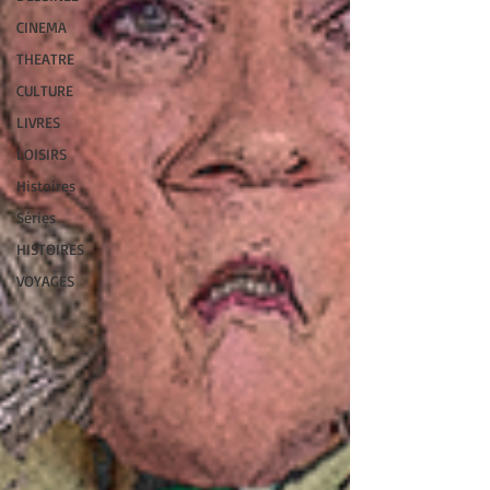
CINEMA
THEATRE
CULTURE
LIVRES
LOISIRS
Histoires
Séries
HISTOIRES
VOYAGES