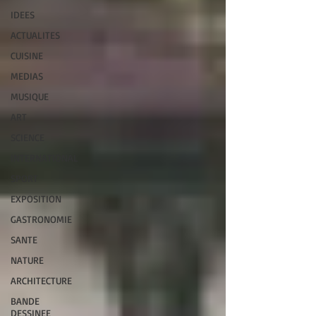
IDEES
ACTUALITES
CUISINE
MEDIAS
MUSIQUE
ART
SCIENCE
INTERNATIONAL
SPORT
EXPOSITION
GASTRONOMIE
SANTE
NATURE
ARCHITECTURE
BANDE
DESSINEE