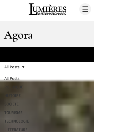
Agora
AGORA
All Posts
All Posts
POLITIQUE
HISTOIRE
SOCIETE
TOURISME
TECHNOLOGIE
LITTERATURE