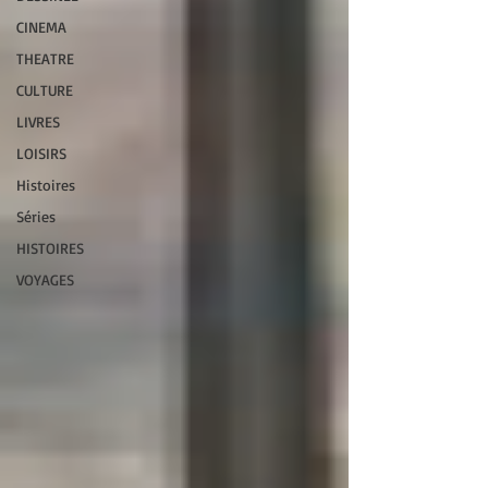
CINEMA
THEATRE
CULTURE
LIVRES
LOISIRS
Histoires
Séries
HISTOIRES
VOYAGES