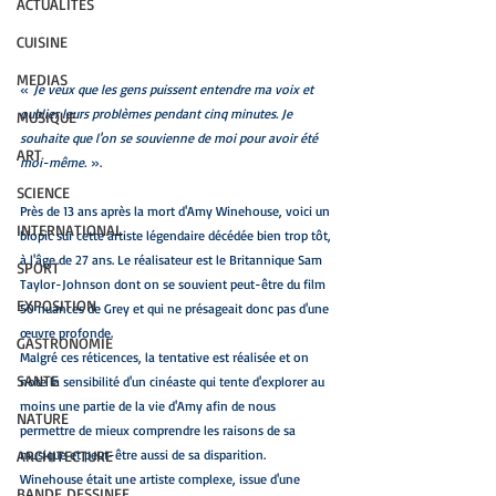
ACTUALITES
CUISINE
MEDIAS
« 
Je veux que les gens puissent entendre ma voix et 
oublier leurs problèmes pendant cinq minutes. Je 
MUSIQUE
souhaite que l'on se souvienne de moi pour avoir été 
ART
moi-même.
 ».
SCIENCE
Près de 13 ans après la mort d'Amy Winehouse, voici un 
INTERNATIONAL
biopic sur cette artiste légendaire décédée bien trop tôt, 
à l'âge de 27 ans. Le réalisateur est le Britannique Sam 
SPORT
Taylor-Johnson dont on se souvient peut-être du film 
EXPOSITION
50 nuances de Grey et qui ne présageait donc pas d'une 
œuvre profonde.
GASTRONOMIE
Malgré ces réticences, la tentative est réalisée et on 
SANTE
note la sensibilité d'un cinéaste qui tente d'explorer au 
moins une partie de la vie d'Amy afin de nous 
NATURE
permettre de mieux comprendre les raisons de sa 
ARCHITECTURE
musique et peut-être aussi de sa disparition. 
Winehouse était une artiste complexe, issue d'une 
BANDE DESSINEE