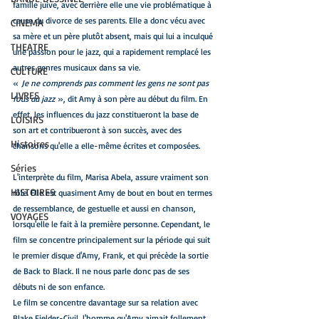
famille juive, avec derrière elle une vie problématique à 
cause du divorce de ses parents. Elle a donc vécu avec 
CINEMA
sa mère et un père plutôt absent, mais qui lui a inculqué 
THEATRE
une passion pour le jazz, qui a rapidement remplacé les 
autres genres musicaux dans sa vie.
CULTURE
« 
Je ne comprends pas comment les gens ne sont pas 
LIVRES
fous du jazz
 », dit Amy à son père au début du film. En 
effet, les influences du jazz constitueront la base de 
LOISIRS
son art et contribueront à son succès, avec des 
Histoires
chansons qu'elle a elle-même écrites et composées. 
Séries
L'interprète du film, Marisa Abela, assure vraiment son 
HISTOIRES
rôle. Elle est quasiment Amy de bout en bout en termes 
de ressemblance, de gestuelle et aussi en chanson, 
VOYAGES
lorsqu'elle le fait à la première personne. Cependant, le 
film se concentre principalement sur la période qui suit 
le premier disque d'Amy, Frank, et qui précède la sortie 
de Back to Black. Il ne nous parle donc pas de ses 
débuts ni de son enfance.
Le film se concentre davantage sur sa relation avec 
Blake Fielder-Civil, l'homme qu'Amy aimait follement 