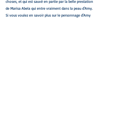
choses, et qui est sauvé en partie par la belle prestation 
de Marisa Abela qui entre vraiment dans la peau d'Amy. 
Si vous voulez en savoir plus sur le personnage d'Amy 
Winehouse, je vous recommande ses chansons et 
l'excellent documentaire Amy, réalisé en 2015 par Asif 
Kapadia.
Posts récents
Voir tout