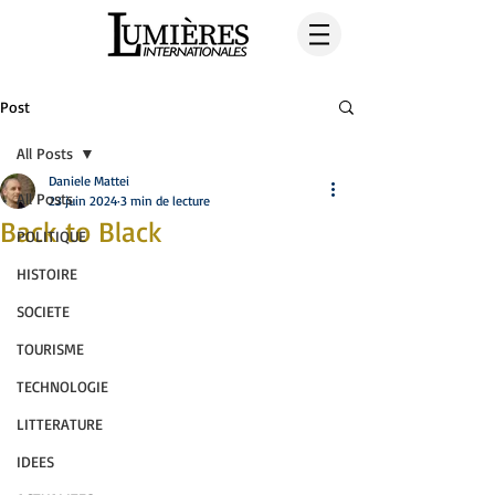
Post
All Posts
Daniele Mattei
All Posts
23 juin 2024
3 min de lecture
Back to Black
POLITIQUE
HISTOIRE
SOCIETE
TOURISME
TECHNOLOGIE
LITTERATURE
IDEES