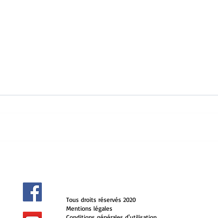
Reto
Les princes des deux
péninsules
‎
Tous droits réservés 2020
Mentions légales
Conditions générales d'utilisation