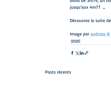
bond de 3m74, un nouv
jusqu’aux 4m77  ...
Découvrez la suite de
Image par 
andreas N
SPORT
Posts récents