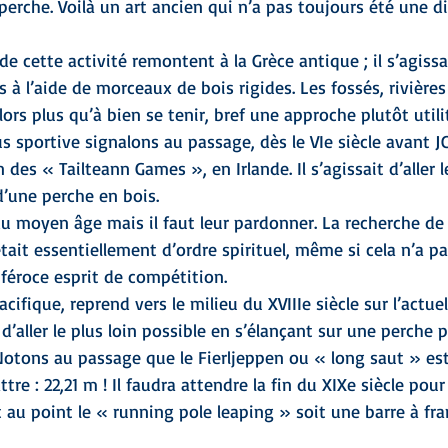
perche. Voilà un art ancien qui n’a pas toujours été une di
e cette activité remontent à la Grèce antique ; il s’agissa
 à l’aide de morceaux de bois rigides. Les fossés, rivières
ors plus qu’à bien se tenir, bref une approche plutôt utilit
lus sportive signalons au passage, dès le VIe siècle avant J
 des « Tailteann Games », en Irlande. Il s’agissait d’aller l
d’une perche en bois. 
u moyen âge mais il faut leur pardonner. La recherche de
était essentiellement d’ordre spirituel, même si cela n’a p
 féroce esprit de compétition.
acifique, reprend vers le milieu du XVIIIe siècle sur l’actuel
t d’aller le plus loin possible en s’élançant sur une perche 
 Notons au passage que le Fierljeppen ou « long saut » es
ttre : 22,21 m ! Il faudra attendre la fin du XIXe siècle pour
au point le « running pole leaping » soit une barre à fran