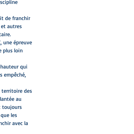
scipline 
it de franchir 
 et autres 
aire.
C, une épreuve 
e plus loin 
 hauteur qui 
as empêché, 
 territoire des 
plantée au 
t toujours 
 que les 
chir avec la 