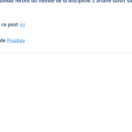
eau record du monde de la discipline. L’affaire suivit s
 ce post 
ici
 de 
Pixabay