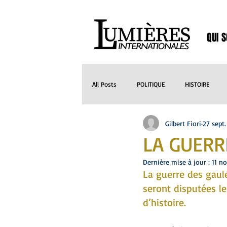
QUI 
All Posts
POLITIQUE
HISTOIRE
Gilbert Fiori
27 sept
CUISINE
MEDIAS
MUSIQUE
LA GUERR
Dernière mise à jour :
11 n
SANTE
NATURE
ARCHITECTU
La guerre des gaule
seront disputées le
d’histoire. 
Histoires
Séries
HISTOIRES