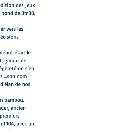
édition des Jeux 
n bond de 3m30. 
r vers les 
écisions 
début était le 
t, garant de 
légèreté on s’en 
ids …son nom 
 d’élan de nos 
en bambou. 
nder, ancien 
 premiers 
n 1904, avec un 