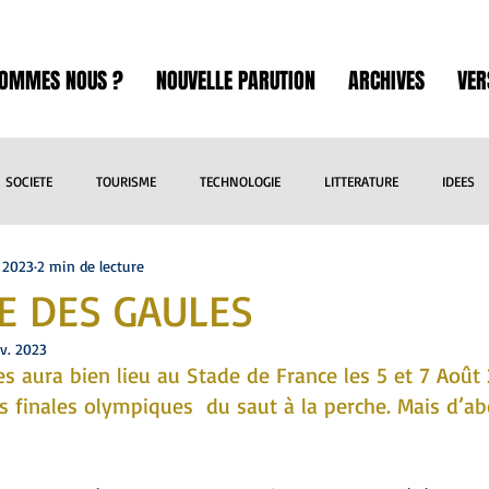
SOMMES NOUS ?
NOUVELLE PARUTION
ARCHIVES
VER
SOCIETE
TOURISME
TECHNOLOGIE
LITTERATURE
IDEES
. 2023
2 min de lecture
ART
SCIENCE
INTERNATIONAL
SPORT
EXPOSITION
E DES GAULES
ov. 2023
RE
BANDE DESSINEE
CINEMA
THEATRE
CULTURE
L
s aura bien lieu au Stade de France les 5 et 7 Août
s finales olympiques  du saut à la perche. Mais d’a
VOYAGES