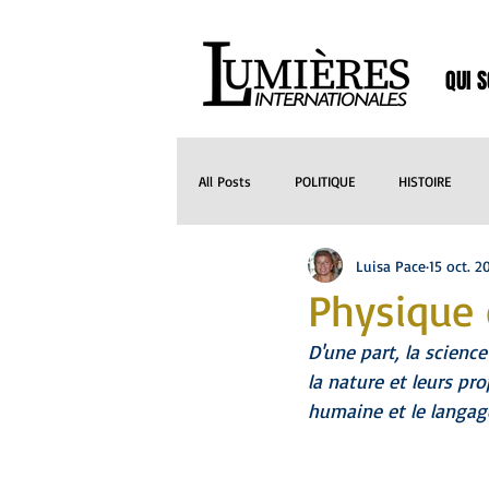
QUI 
All Posts
POLITIQUE
HISTOIRE
Luisa Pace
15 oct. 2
CUISINE
MEDIAS
MUSIQUE
Physique 
D'une part, la scien
SANTE
NATURE
ARCHITECTU
la nature et leurs pro
humaine et le langage
Histoires
Séries
HISTOIRES