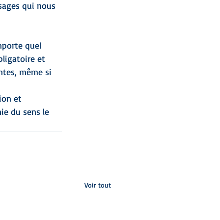
sages qui nous 
mporte quel 
ligatoire et 
ntes, même si 
ion et 
ie du sens le 
Voir tout