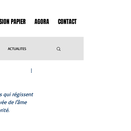
SION PAPIER
AGORA
CONTACT
ACTUALITES
GASTRONOMIE
 qui régissent 
IVRES
LOISIRS
vée de l'âme 
ité.