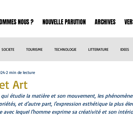
SOMMES NOUS ?
NOUVELLE PARUTION
ARCHIVES
VER
SOCIETE
TOURISME
TECHNOLOGIE
LITTERATURE
IDEES
024
2 min de lecture
ART
SCIENCE
INTERNATIONAL
SPORT
EXPOSITION
et Art
ce qui étudie la matière et son mouvement, les phénomènes
RE
BANDE DESSINEE
CINEMA
THEATRE
CULTURE
L
priétés, et d'autre part, l'expression esthétique la plus éle
 avec lequel l'homme exprime sa créativité et son intérior
VOYAGES