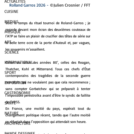
ACTUALITES
Rolland Garros 2026 - 
©Julien Crosnier / FFT
CUISINE
MEDIAS
Voici le temps du rituel tournoi de Roland-Garros ; je 
regarde devant mon écran des deuxièmes couteaux de 
MUSIQUE
l’ATP se faire un plaisir de crucifier des têtes de série sur 
ART
la belle terre ocre de la porte d’Auteuil et, par vagues, 
les souvenirs m’assaillent.
SCIENCE
INTERNATIONAL
C’était au début des années 80’, celles des Reagan, 
Thatcher, Kohl et Mitterrand. Tous ces chefs d’État 
SPORT
contemporains des tragédies de la seconde guerre 
EXPOSITION
mondiale, qui ne voulaient pas que cela recommence ; 
sans compter Gorbatchev qui se préparait à tenter 
GASTRONOMIE
l’impossible perestroïka avant d’être le syndic de faillite 
de l’URSS.
SANTE
En France, une moitié du pays, espérait tout du 
NATURE
changement politique récent, tandis que l’autre moitié 
se réfugiait dans l’opposition qui attendait son heure.
ARCHITECTURE
BANDE DESSINEE