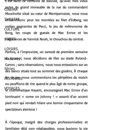
C’est dans ce contexte de bascule, qu’avec mes vieux 
potes du grand immeuble de la rue du commandant 
CINEMA
Mouchotte situé au cœur de Montparnasse, nous nous 
THEATRE
enflammions pour les montées au filet d’Edberg, les 
volées gagnantes de Pecci, le jeu de métronome de 
CULTURE
Borg, les coups de gueule de Mac Enroe et les 
LIVRES
fulgurances de Yannick Noah, le chouchou du central.
LOISIRS
Parfois, à l’improviste, un samedi de première semaine 
Histoires
du tournoi, nous décidions de filer au stade Roland-
Garros ; sans réservations, nous nous entassions sur un 
Séries
des bancs situés tout au sommet des gradins, À chaque 
fin de jeu, nous commentions les péripéties du match 
HISTOIRES
ou pouffions de rire quand le plus âgé de notre groupe, 
VOYAGES
le charismatique Hayem, encourageait Mac Enroe d’un 
tonitruant « come on Johnny ! » assorti d’un accent 
pied noir qui rendait hilare une bonne cinquantaine de 
spectateurs alentour !
À l’époque, malgré des charges professionnelles et 
familiales déjà non négligeables, nous buvions la vie 